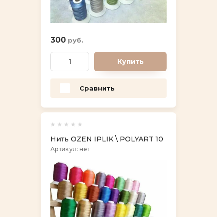
Выберите...
3000м
300
Новинка:
руб.
Выберите...
Купить
Спецпредложение:
Сравнить
Выберите...
Результатов на странице:
Нить OZEN IPLIK \ POLYART 10
5
Артикул:
нет
Найти