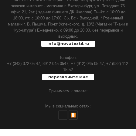
заказов интернет - магазина г. Екатеринбург, ул. Походная 76
офис 21, 2эт ( здание бывшего ДК Чкалова) Пн-Чт: с 10:00 до
18:00, пт: с 10:00 до 17:00, Сб, Вс - Выходной. * Розничный
магазин г. В. Пышма, Пр-кт Успенского, д. 18/2 (Магазин "Ткани и
Фурнитура") Ежедневно, с 09:00 до 20:00, без перерывов и
выходных.
info@novatextil.ru
Телефон:
+7 (343) 372 05 47, 8912-045-0547;
+7 (912) 045 05 47;
+7 (932) 112-
15-52
перезвоните мне
Принимаем к оплате:
Мы в социальных сетях: